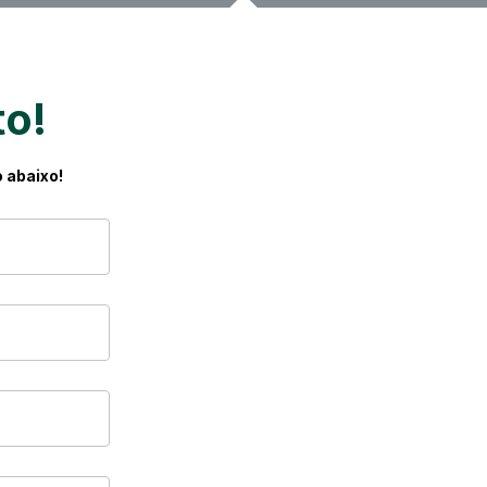
to!
 abaixo!